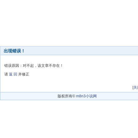
出现错误！
错误原因：对不起，该文章不存在！
请
返 回
并修正
[
关
版权所有©
m8n3小说网