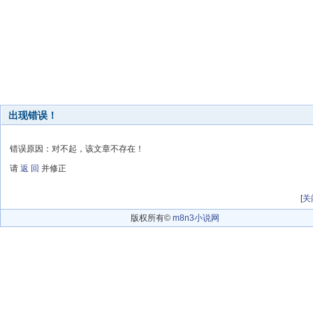
出现错误！
错误原因：对不起，该文章不存在！
请
返 回
并修正
[
关
版权所有©
m8n3小说网