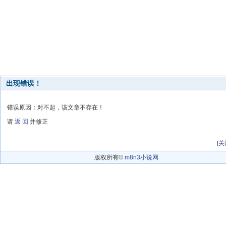
出现错误！
错误原因：对不起，该文章不存在！
请
返 回
并修正
[
关
版权所有©
m8n3小说网