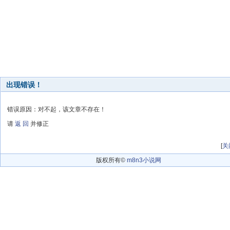
出现错误！
错误原因：对不起，该文章不存在！
请
返 回
并修正
[
关
版权所有©
m8n3小说网