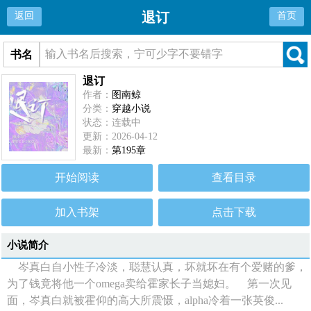
退订
返回
首页
书名
退订
作者：
图南鲸
分类：
穿越小说
状态：连载中
更新：2026-04-12
最新：
第195章
开始阅读
查看目录
加入书架
点击下载
小说简介
岑真白自小性子冷淡，聪慧认真，坏就坏在有个爱赌的爹，
为了钱竟将他一个omega卖给霍家长子当媳妇。 第一次见
面，岑真白就被霍仰的高大所震慑，alpha冷着一张英俊...