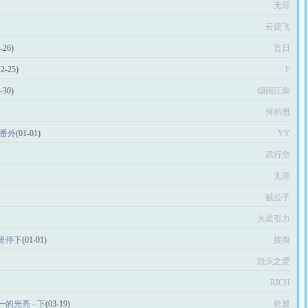
无罪
云霆飞
-26)
言日
12-25)
F
-30)
烟雨江南
何所思
 番外
(01-01)
YY
武行空
无罪
贼公子
火星引力
里停下
(01-01)
接舆
毁灭之爱
RICH
的光亮 - 下
(03-19)
处翼