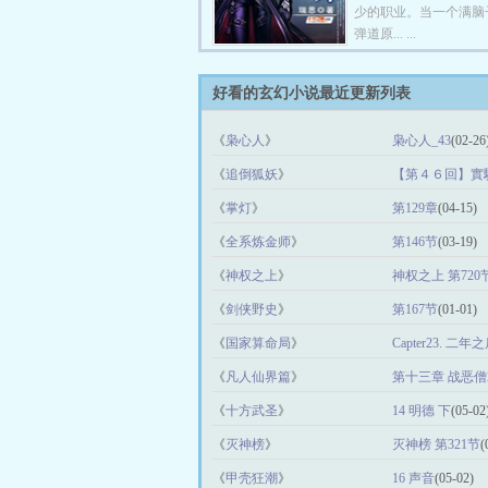
少的职业。当一个满脑子
弹道原... ...
好看的玄幻小说最近更新列表
《
枭心人
》
枭心人_43
(02-26
《
追倒狐妖
》
【第４６回】實
《
掌灯
》
第129章
(04-15)
《
全系炼金师
》
第146节
(03-19)
《
神权之上
》
神权之上 第720
《
剑侠野史
》
第167节
(01-01)
《
国家算命局
》
Capter23. 二年
《
凡人仙界篇
》
第十三章 战恶僧
《
十方武圣
》
14 明德 下
(05-02
《
灭神榜
》
灭神榜 第321节
(
《
甲壳狂潮
》
16 声音
(05-02)