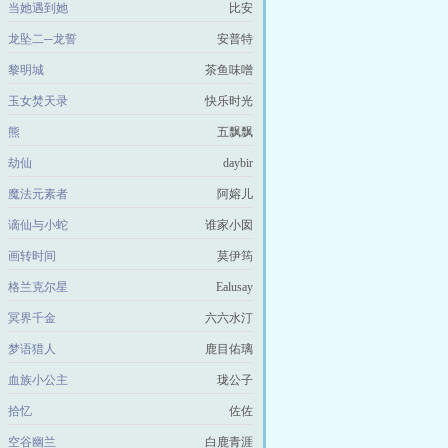
当她遇到她
比安
龙坠二─龙誓
安普特
黎明城
茶鱼味噌
玉女焚天录
快乐时光
熊
五飘飘
劫仙
daybir
魔法元素者
阿嫆儿
谪仙与小蛇
谁家小囡
画转时间
莫伊筠
格兰克尔星
Ealusay
冥界千金
六六水汀
梦语猎人
鹿目佑璃
血族小公主
珑公子
拾忆
佐佐
空谷幽兰
白鹿青涯