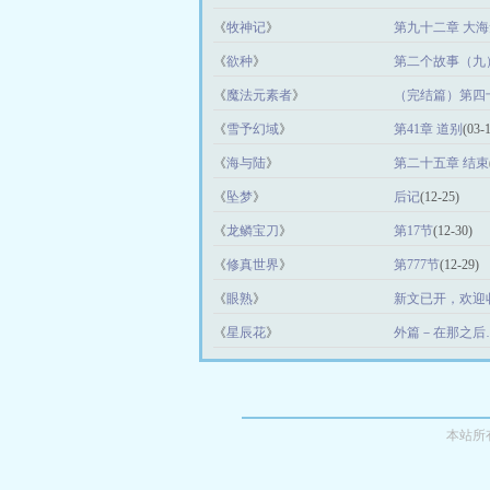
《
牧神记
》
第九十二章 大
《
欲种
》
第二个故事（九
《
魔法元素者
》
（完结篇）第四
《
雪予幻域
》
第41章 道别
(03-
《
海与陆
》
第二十五章 结束
《
坠梦
》
后记
(12-25)
《
龙鳞宝刀
》
第17节
(12-30)
《
修真世界
》
第777节
(12-29)
《
眼熟
》
新文已开，欢迎
《
星辰花
》
外篇－在那之后
本站所