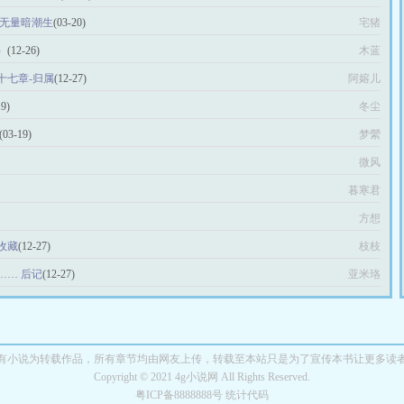
海无量暗潮生
(03-20)
宅猪
）
(12-26)
木蓝
十七章-归属
(12-27)
阿嫆儿
19)
冬尘
(03-19)
梦縈
微风
暮寒君
方想
收藏
(12-27)
枝枝
…… 后记
(12-27)
亚米珞
有小说为转载作品，所有章节均由网友上传，转载至本站只是为了宣传本书让更多读
Copyright © 2021 4g小说网 All Rights Reserved.
粤ICP备8888888号 统计代码