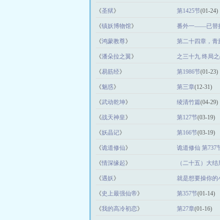
《
圣狱
》
第1425节
(01-24)
《
镇妖博物馆
》
番外一——已替
《
鸿蒙教尊
》
第二十四章，青
《
潘朵拉之翼
》
之三十九 终局之
《
易筋经
》
第1986节
(01-23)
《
魅惑
》
第三章
(12-31)
《
武动乾坤
》
绫清竹篇
(04-29)
《
战天神皇
》
第127节
(03-19)
《
妖晶记
》
第166节
(03-19)
《
诡道修仙
》
诡道修仙 第737
《
情深缘起
》
（二十五）大结
《
遇妖
》
就是想要操你的小
《
史上最强仙帝
》
第357节
(01-14)
《
我的高冷初恋
》
第27章
(01-16)