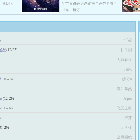
AK47、
全世界都在追杀宿主？果然外挂不
可靠，枪才......
)
浮砣
驗品
(12-25)
柚子樹
无晦春秋
瑞恩
节
(01-28)
缘分0
青叶飘然
之后
(12-29)
Aguo
2
(05-02)
飞天土鳖
)
滚开
01-20)
无所住
金属裂纹