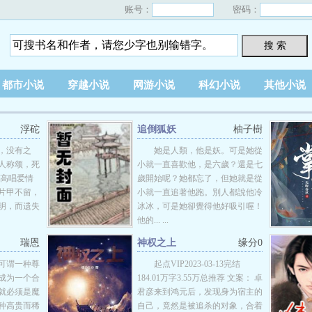
账号：
密码：
搜 索
都市小说
穿越小说
网游小说
科幻小说
其他小说
浮砣
追倒狐妖
柚子樹
，没有之
她是人類，他是妖。可是她從
人称颂，死
小就一直喜歡他，是六歲？還是七
女高唱爱情
歲開始呢？她都忘了，但她就是從
片甲不留，
小就一直追著他跑。別人都說他冷
明，而遗失
冰冰，可是她卻覺得他好吸引喔！
他的... ...
瑞恩
神权之上
缘分0
可谓一种尊
起点VIP2023-03-13完结
成为一个合
184.01万字3.55万总推荐 文案： 卓
就必须是魔
君彦来到鸿元后，发现身为宿主的
种高贵而稀
自己，竟然是被追杀的对象，合着