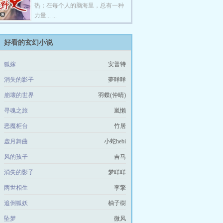
热；在每个人的脑海里，总有一种
力量... ...
好看的玄幻小说
狐嫁
安普特
消失的影子
夢咩咩
崩壞的世界
羽蝶(仲晴)
寻魂之旅
嵐懶
恶魔柜台
竹居
虚月舞曲
小蛇hebi
风的孩子
吉马
消失的影子
梦咩咩
两世相生
李擎
追倒狐妖
柚子樹
坠梦
微风