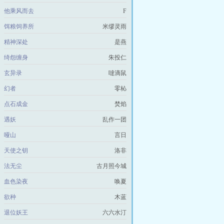
他乘风而去
F
饵粮饲养所
米缪灵雨
精神深处
是燕
绮怨缠身
朱投仁
玄异录
噠滴鼠
幻者
零杺
点石成金
焚焰
遇妖
乱作一团
哑山
言日
天使之钥
洛非
法无尘
古月照今城
血色染夜
唤夏
欲种
木蓝
退位妖王
六六水汀