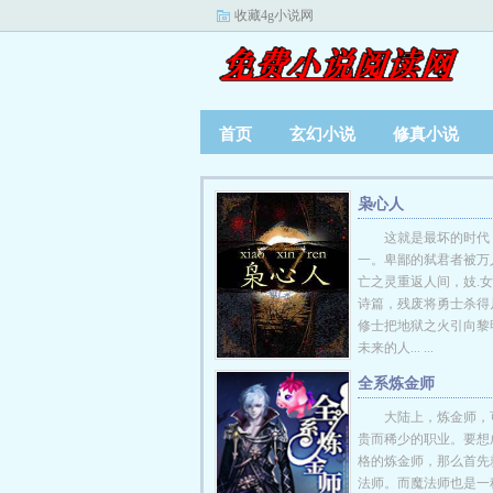
收藏4g小说网
首页
玄幻小说
修真小说
枭心人
这就是最坏的时代
一。卑鄙的弑君者被万
亡之灵重返人间，妓.
诗篇，残废将勇士杀得
修士把地狱之火引向黎
未来的人... ...
全系炼金师
大陆上，炼金师，
贵而稀少的职业。要想
格的炼金师，那么首先
法师。而魔法师也是一