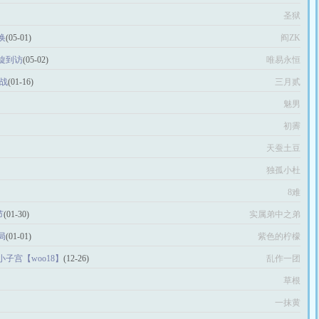
圣狱
换
(05-01)
阎ZK
旋到访
(05-02)
唯易永恒
战
(01-16)
三月贰
魅男
初霽
天蚕土豆
独孤小杜
8难
节
(01-30)
实属弟中之弟
局
(01-01)
紫色的柠檬
子宫【woo18】
(12-26)
乱作一团
草根
一抹黄