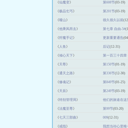
《
仙魔变
》
第608节
(03-19)
《
极品乞丐
》
第201节
(03-19)
《
哑山
》
很久很久以前
(12
《
他乘风而去
》
第七章 自由-5#
(
《
狩魔手记
》
更新重要通告
(04
《
人鱼
》
后记
(12-31)
《
倾心天下
》
第一百三十四章
《
天尊
》
第150节
(01-19)
《
通天之路
》
第336节
(12-30)
《
修魂记
》
第849节
(01-25)
《
天辰
》
第249节
(03-19)
《
特别管理局
》
他们的旅途在这
《
法魔至尊
》
第99节
(03-20)
《
七天三部曲
》
009
(12-31)
《
戒指
》
我想当祢心里唯一