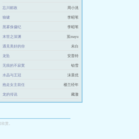
忘川邮政
周小洮
狼啸
李昭苇
黑雾侏儸纪
李昭苇
末世之深渊
茧mayu
遇見美好的你
未白
龙坠
安普特
无痕的不寂寞
劬雪
水晶与王冠
沫晨优
抱走女主前任
楼兰经年
龙的传说
藏澈
者欣赏。