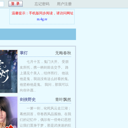
忘记密码
用户注册
温馨提示：手机版同步阅读，请访问网址
m.4g.re
掌灯
无晦春秋
七月十五，鬼门大开。 受朋
友所托，携一柄剑前去交予。 路
上遇见个美人，结伴而行。 他说
他是鬼，我说没有这么好看的鬼。
他坚称他是鬼。 我问，那我可以
向你许愿...
剑侠野史
青叶飘然
一箫一剑，叱咤风云走江湖；
蓦然回首，帘卷西风品孤独。在我
们的记忆中，偶尔有一些奇幻思想
让我们置身于梦，那是武侠迷的狂