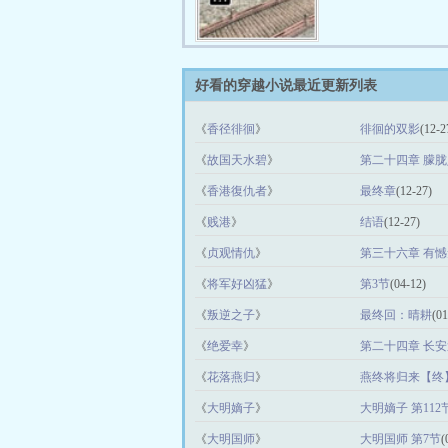
好看的穿越小说最近更新列表
《
香径徘徊
》
徘徊的双影
(12-2
《
故国天水碧
》
第二十四章 朦
《
香港復仇者
》
最终章
(12-27)
《
贱港
》
结语
(12-27)
《
贞观情仇
》
第三十六章 有
《
将军好凶猛
》
第3节
(04-12)
《
叛逆之子
》
最终回：晴耕
(01
《
绝爱幸
》
第二十四章 长
《
花落燕归
》
燕终将归来【终
《
大明嫡子
》
大明嫡子 第112
《
大明国师
》
大明国师 第7节
(