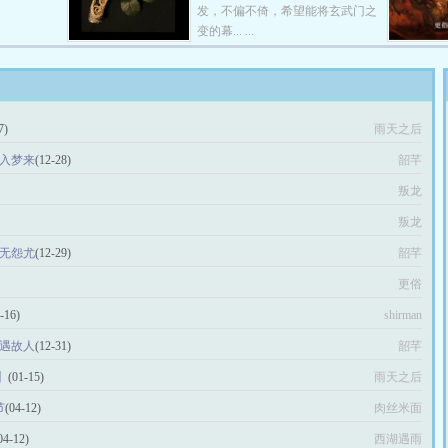
发，不偏不倚，希望能将玄武门之
变的幕... ...
7)
雨天之后
胧入梦来
(12-28)
韶芊
叛龙
叛龙
憾无怨尤
(12-29)
韶芊
更俗
-16)
shirman
安遇故人
(12-31)
韶芊
】
(01-15)
雨天之后
节
(04-12)
肉丝米面
04-12)
西湖遇雨