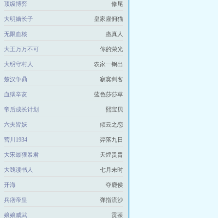
顶级博弈
修尾
大明嫡长子
皇家雇佣猫
无限血核
蛊真人
大王万万不可
你的荣光
大明守村人
农家一锅出
楚汉争鼎
寂寞剑客
血狱辛亥
蓝色莎莎草
帝后成长计划
熙宝贝
六夫皆妖
倾云之恋
营川1934
羿落九日
大宋最狠暴君
天煌贵胄
大魏读书人
七月未时
开海
夺鹿侯
兵痞帝皇
弹指流沙
娘娘威武
贡茶