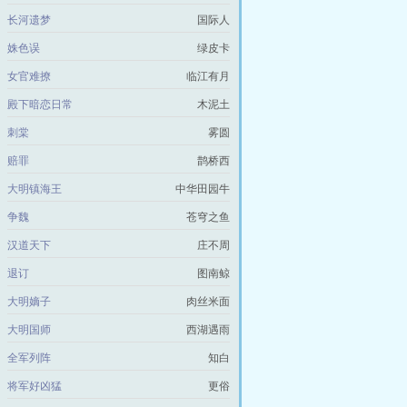
长河遗梦
国际人
姝色误
绿皮卡
女官难撩
临江有月
殿下暗恋日常
木泥土
刺棠
雾圆
赔罪
鹊桥西
大明镇海王
中华田园牛
争魏
苍穹之鱼
汉道天下
庄不周
退订
图南鲸
大明嫡子
肉丝米面
大明国师
西湖遇雨
全军列阵
知白
将军好凶猛
更俗