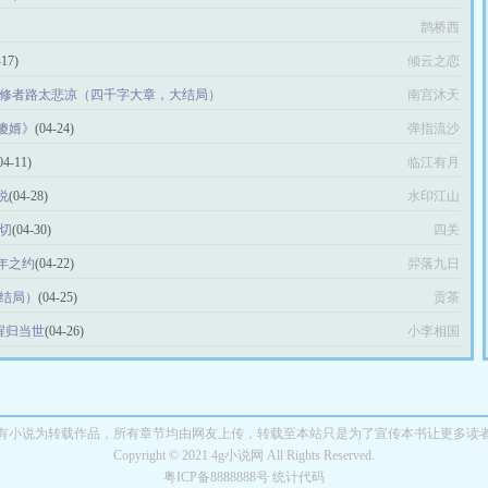
鹊桥西
-17)
倾云之恋
 修者路太悲凉（四千字大章，大结局）
南宫沐天
傻婿》
(04-24)
弹指流沙
04-11)
临江有月
说
(04-28)
水印江山
切
(04-30)
四关
年之约
(04-22)
羿落九日
（结局）
(04-25)
贡茶
初醒归当世
(04-26)
小李相国
有小说为转载作品，所有章节均由网友上传，转载至本站只是为了宣传本书让更多读
Copyright © 2021 4g小说网 All Rights Reserved.
粤ICP备8888888号 统计代码