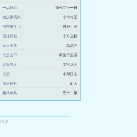
一品侯爵
南云二十一日
秦汉纵横家
小李相国
明末求生记
自身小卒
最强后勤
小舟立帆
新三国策
晶晶亮
大唐玄甲
墨染千里雪
武极昊天
南宫沐天
饮唐
水印江山
盛唐风月
府天
超级单兵
五十二策
者欣赏。