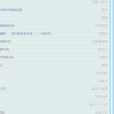
农家一锅出
 一华年不再
(04-29)
府天
扬镳
锅里
(04-23)
天煌贵胄
顽贼》，请大家多多支持！！！
(04-23)
夺鹿侯
节
(04-13)
皇家雇佣猫
(04-16)
熙宝贝
2节
(04-11)
元芙芙
)
雾圆
小舟立帆
绿皮卡
-27)
墨染千里雪
苍穹之鱼
南云二十一日
-26)
自身小卒