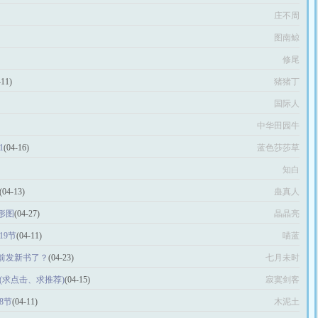
庄不周
图南鲸
修尾
-11)
猪猪丁
国际人
中华田园牛
1
(04-16)
蓝色莎莎草
知白
(04-13)
蛊真人
形图
(04-27)
晶晶亮
19节
(04-11)
喵蓝
前发新书了？
(04-23)
七月未时
春(求点击、求推荐)
(04-15)
寂寞剑客
8节
(04-11)
木泥土