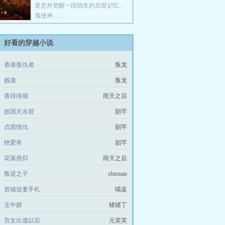
里意外觉醒一段陌生的后世记忆，
鬼使神... ...
好看的穿越小说
香港復仇者
叛龙
贱港
叛龙
香径徘徊
雨天之后
故国天水碧
韶芊
贞观情仇
韶芊
绝爱幸
韶芊
花落燕归
雨天之后
叛逆之子
shirman
首辅追妻手札
喵蓝
玉中娇
猪猪丁
宫女出逃以后
元芙芙