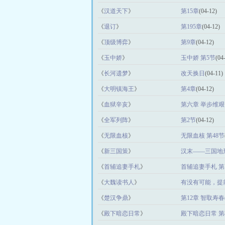
《
汉道天下
》
第15章
(04-12)
《
退订
》
第195章
(04-12)
《
顶级博弈
》
第9章
(04-12)
《
玉中娇
》
玉中娇 第5节
(04
《
长河遗梦
》
改天换日
(04-11)
《
大明镇海王
》
第4章
(04-12)
《
血狱辛亥
》
第六章 举步维艰
《
全军列阵
》
第2节
(04-12)
《
无限血核
》
无限血核 第48节
《
新三国策
》
汉末——三国地
《
首辅追妻手札
》
首辅追妻手札 第
《
大魏读书人
》
有没有可能，提
《
楚汉争鼎
》
第12章 智取寿
《
殿下暗恋日常
》
殿下暗恋日常 第