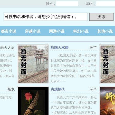
账号：
密码：
搜 索
都市小说
穿越小说
网游小说
科幻小说
其他小说
雨天之后
故国天水碧
韶芊
终究无法抵
《故国天水碧》是一部以南唐
依旧是这么
到北宋为背景的歷史小说，女主角
在这里做什
是李后主的小妹永嘉公主。由于史
门学校，以
书关于她的记载极少，给了本书作
的，新人外
者很大的发挥空间。 这部小说凡
是在正... ...
叛龙
贞观情仇
韶芊
的地方...
从西元六二六年到如今，将近
一千四百年过去了，世人仍在为玄
武门之变的谁是谁非争论不休。
《贞观情仇》从人性心理的角度出