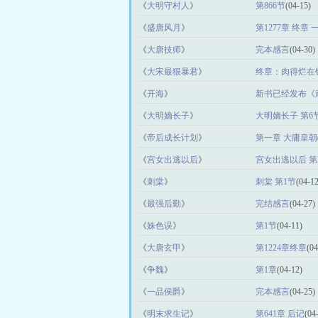
《
大明守村人
》
第866节
(04-15)
《
盛唐风月
》
第1277章 终章
《
大唐技师
》
完本感言
(04-30)
《
大宋最狠暴君
》
终章：肉得烂在
《
开海
》
新书已经发布《
《
大明嫡长子
》
大明嫡长子 第6
《
帝后成长计划
》
第一章 大庸皇朝
《
宫女出逃以后
》
宫女出逃以后 第
《
刺棠
》
刺棠 第1节
(04-12
《
最强后勤
》
完结感言
(04-27)
《
姝色误
》
第1节
(04-11)
《
大唐玄甲
》
第1224章终章
(04
《
争魏
》
第1章
(04-12)
《
一品侯爵
》
完本感言
(04-25)
《
明末求生记
》
第641章 后记
(04