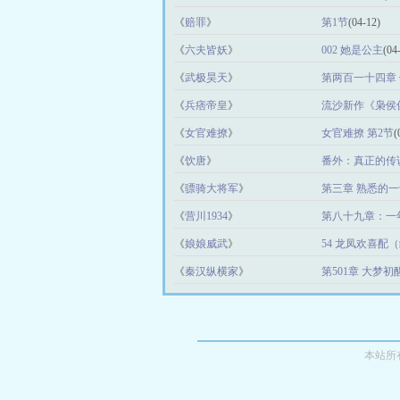
《
赔罪
》
第1节
(04-12)
《
六夫皆妖
》
002 她是公主
(04
《
武极昊天
》
第两百一十四章
(04-27)
《
兵痞帝皇
》
流沙新作《枭侯
《
女官难撩
》
女官难撩 第2节
(
《
饮唐
》
番外：真正的传
《
骠骑大将军
》
第三章 熟悉的一
《
营川1934
》
第八十九章：一
《
娘娘威武
》
54 龙凤欢喜配
《
秦汉纵横家
》
第501章 大梦
本站所