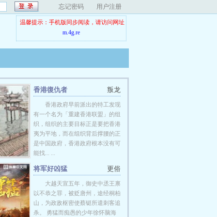
忘记密码
用户注册
温馨提示：手机版同步阅读，请访问网址
m.4g.re
香港復仇者
叛龙
香港政府早前派出的特工发现
有一个名为「重建香港联盟」的组
织，组织的主要目标正是要把香港
夷为平地，而在组织背后撑腰的正
是中国政府，香港政府根本没有可
能找... ...
将军好凶猛
更俗
大越天宣五年，御史中丞王禀
以不恭之罪，被贬唐州，途经桐柏
山，为政敌枢密使蔡铤所遣刺客追
杀。 勇猛而痴愚的少年徐怀脑海