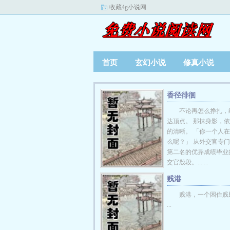
收藏4g小说网
首页
玄幻小说
修真小说
香径徘徊
不论再怎么挣扎，
达顶点。 那抹身影，
的清晰。 「你一个人
么呢？」 从外交官专
第二名的优异成绩毕业
交官殷段。... ...
贱港
贱港，一个困住贱民
...