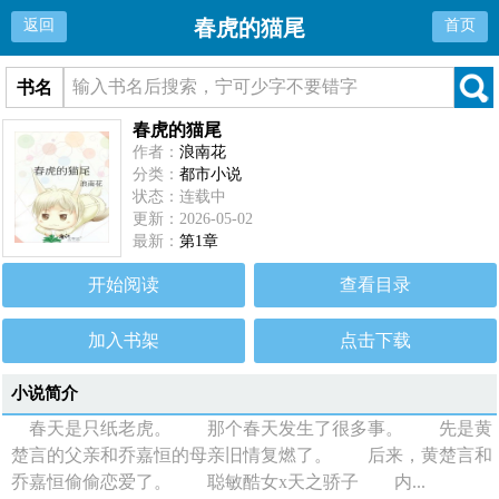
春虎的猫尾
返回
首页
书名
春虎的猫尾
作者：
浪南花
分类：
都市小说
状态：连载中
更新：2026-05-02
最新：
第1章
开始阅读
查看目录
加入书架
点击下载
小说简介
春天是只纸老虎。 那个春天发生了很多事。 先是黄
楚言的父亲和乔嘉恒的母亲旧情复燃了。 后来，黄楚言和
乔嘉恒偷偷恋爱了。 聪敏酷女x天之骄子 内...