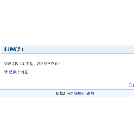
出现错误！
错误原因：对不起，该文章不存在！
请
返 回
并修正
[
关
版权所有©
m8n3小说网