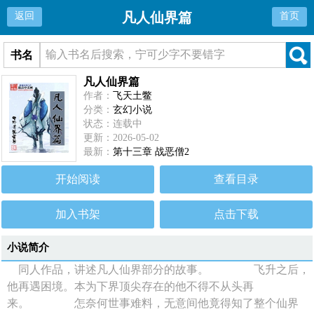
凡人仙界篇
返回
首页
书名
凡人仙界篇
作者：
飞天土鳖
分类：
玄幻小说
状态：连载中
更新：2026-05-02
最新：
第十三章 战恶僧2
开始阅读
查看目录
加入书架
点击下载
小说简介
同人作品，讲述凡人仙界部分的故事。 飞升之后，
他再遇困境。本为下界顶尖存在的他不得不从头再
来。 怎奈何世事难料，无意间他竟得知了整个仙界