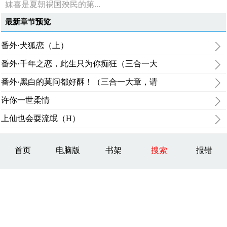
妺喜是夏朝祸国殃民的第...
最新章节预览
番外·犬狐恋（上）
番外·千年之恋，此生只为你痴狂（三合一大
番外·黑白的莫问都好酥！（三合一大章，请
许你一世柔情
上仙也会耍流氓（H）
首页
电脑版
书架
搜索
报错