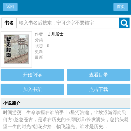
返回
首页
书名
作者：
古月居士
分类：
状态：0
更新：
最新：
开始阅读
查看目录
加入书架
点击下载
小说简介
时间游荡，生命掌握在谁的手上?星河浩瀚，尘埃浮游漂向到
何方?悠悠苍古，是谁在历史的长廊歌唱?长发满头，忽抬头凝
望一生的时光?朝花夕拾，物飞流光。谁才是历史...